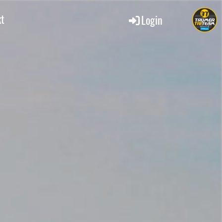
kt
Login