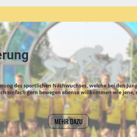
erung
erung des sportlichen Nachwuchses, welche bei den Jüngs
sich einfach gern bewegen ebenso willkommen wie jene,
MEHR DAZU