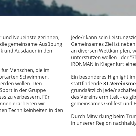
r und NeueinsteigerInnen,
Jede/r kann sein Leistungszie
ist die gemeinsame Ausübung
Gemeinsames Ziel ist neben 
ik und Ausdauer in den
an diversen Wettkämpfen, wo
unterstützen wollen - der "3
IRONMAN in Klagenfurt einen 
e für Menschen, die im
Sportarten Schwimmen,
Ein besonderes Highlight im 
 werden wollen. Den
stattfindende
3T-Vereinsme
 Sport in der Gruppe
grundsätzlich jede/r schaffe
ess zu verbessern. Für
des Vereins ermittelt - es g
nnen erarbeiten wir
gemeinsames Grillfest und Pr
nen Technikeinheiten in den
Durch Mitwirkung beim
Trum
in unserer Region nachhaltig